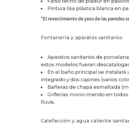
Falso techo de pladur en pasillo
Pintura lisa plástica blanca en p
*El revestimiento de yeso de las paredes s
Fontanería y aparatos sanitarios
Aparatos sanitarios de porcelan
estos modelos fueran descatalogados
En el baño principal se instalar
integrado y dos cajones (varios col
Bañeras de chapa esmaltada (mod
Griferías mono-mando en todos l
lluvia.
Calefacción y agua caliente sanita