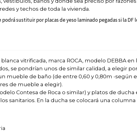
s, vestíbulos, baños y donde sea preciso por razones
aredes y techos de toda la vivienda.
e podrá sustituir por placas de yeso laminado pegadas si la DF 
a blanca vitrificada, marca ROCA, modelo DEBBA en l
, se pondrían unos de similar calidad, a elegir por 
á un mueble de baño (de entre 0,60 y 0,80m -según e
ores de mueble a elegir).
elo Contesa de Roca o similar) y platos de ducha 
os sanitarios. En la ducha se colocará una columna 
ria