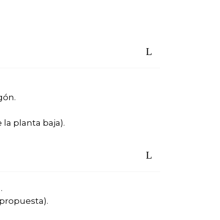
gón.
la planta baja).
.
 propuesta).